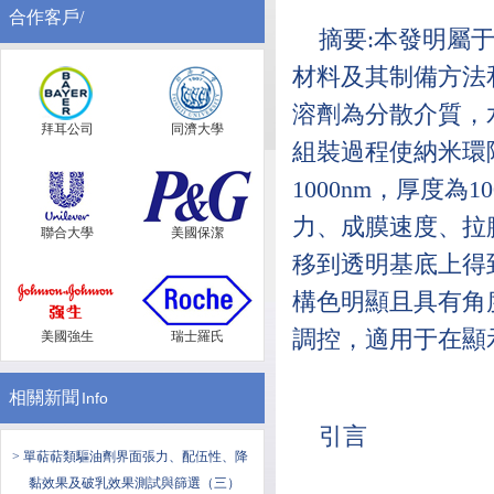
合作客戶/
摘要:本發明屬
材料及其制備方法
溶劑為分散介質，
拜耳公司
同濟大學
組裝過程使納米環
1000nm，厚度為1
力、成膜速度、拉
聯合大學
美國保潔
移到透明基底上得
構色明顯且具有角
調控，適用于在顯
美國強生
瑞士羅氏
相關新聞
Info
引言
> 單萜萜類驅油劑界面張力、配伍性、降
黏效果及破乳效果測試與篩選（三）