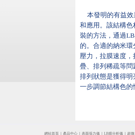
本發明的有益效
和應用。該結構色
裝的方法，通過L
的。合適的納米環
壓力，拉膜速度，
疊、排列稀疏等問
排列狀態是獲得明
一步調節結構色的
網站首頁
|
產品中心
|
表面張力儀
|
LB膜分析儀
|
超微