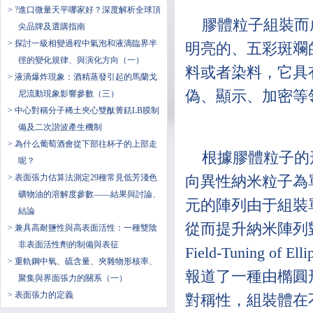
> ?進口微量天平哪家好？深度解析全球頂
膠體粒子組裝而
尖品牌及選購指南
> 探討一級相變過程中氣泡和液滴臨界半
明亮的、五彩斑斕
徑的變化規律、與演化方向（一）
料或者染料，它具
> 液滴爆炸現象：酒精蒸發引起的馬蘭戈
偽、顯示、加密等
尼流動現象影響參數（三）
> 中心對稱分子稀土夾心雙酞菁銩LB膜制
備及二次諧波產生機制
> 為什么葡萄酒會從下部往杯子的上部走
根據膠體粒子的
呢？
> 表面張力估算法測定29種常見低芳淺色
向異性納米粒子為
礦物油的溶解度參數——結果與討論、
元的陣列由于組裝
結論
從而提升納米陣列對光的
> 兼具高耐鹽性與高表面活性：一種雙陰
非表面活性劑的制備與表征
Field-Tuning of Ell
> 重軌鋼中氧、硫含量、夾雜物形核率、
報道了一種由橢圓
聚集與界面張力的關系（一）
> 表面張力的定義
對稱性，組裝體在