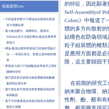
的特征，因此顯著拓
推薦新聞
Info
Self-Assemblyof Poly
Colors》中報
> 不同溫度和壓力下稠油混合體系的界面
張力測量結果
體的多方向散射的
> 最大氣泡壓法、滴體積法、懸滴法、
結構色在防偽領域
Wilhelmy吊片法測定稠油-氣混合體系界
面張力
粒子組裝體的種類
> 稠油-氣混合體系界面張力預測的理論方
是應用方面都是必
法——等張比容法、密度泛函和線性梯
度
限，這主要歸因于
> 界面張力與CO?混相驅采收率提升之間的
關聯性研究
> 微尺度反射式表面光散射實驗系統數據
在前期的研究工作
處理與結果分析
> 微尺度反射式表面光散射實驗系統的研
納米聚合物環、納
制與驗證
性劑、酚、醛和有
> 基于可控微通道的表面光散射法流體表
整、截面圓直徑可
面張力測量