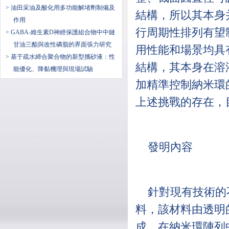
> 油田采油及酸化用多功能解堵劑制備及
結構，所以其本身
作用
行周期性排列有望
> GABA-維生素D神經保護組合物中中鏈
甘油三酯與改性磷脂的界面張力研究
用性能和場景均具
> 基于疏水締合聚合物的新型攜砂液：性
結構，其本身在溶
能優化、降黏機理與現場試驗
加精準控制納米環
上述挑戰的存在，
發明內容
針對現有技術的
料，該材料由透明
成。在納米環陣列