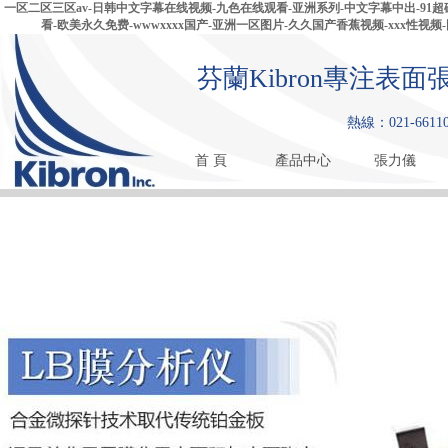
一区二区三区av-日韩中文字幕在线视频-九色在线观看-亚洲系列-中文字幕中出-9
看-欧美永久免费-wwwxxxx国产-亚洲一区图片-久久国产香蕉视频-xxx性视
芬蘭Kibron專注
熱線：021-661108
首 頁
產品中心
張力儀