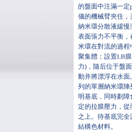
的盤面中注滿一定
儀的機械臂夾住，
納米環分散液緩慢
表面張力不平衡，
米環在對流的過程
聚集體；設置LB
力)，隨后位于盤
動并將漂浮在水面
列的單層納米環陣
明基底，同時劃障
定的拉膜壓力，從
之上。待基底完全
結構色材料。