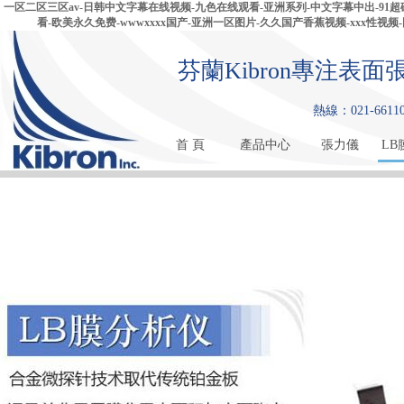
一区二区三区av-日韩中文字幕在线视频-九色在线观看-亚洲系列-中文字幕中出-9
看-欧美永久免费-wwwxxxx国产-亚洲一区图片-久久国产香蕉视频-xxx性视
芬蘭Kibron專注
熱線：021-661108
首 頁
產品中心
張力儀
LB