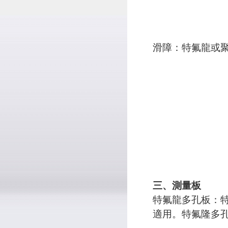
滑障：特氟龍或
三、測量板
特氟龍多孔板：
適用。特氟隆多