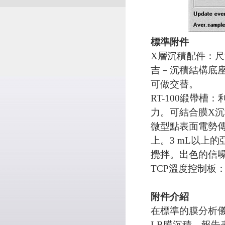
標準附件
X層沉積配件：尺
吉－沉積結構底座
可做交替。
RT-100緞帶
力。可結合膜X
微型點表面電勢傳
上。3 mL以上
攪拌。出色的信
TCP溫度控制板
附件介紹
在標準的膜分析
LB膜沉積、報