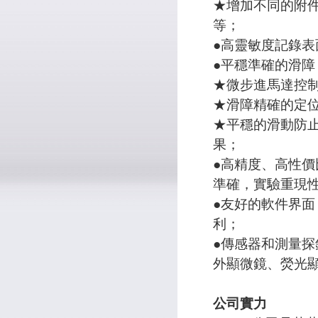
★增加不同的附
等；
●高靈敏度記錄表
●平穩準確的滑障
★微步進馬達控
★滑障精確的定
★平穩的滑動防
果；
●高精度、高性
準確，實驗重現
●友好的軟件界
利；
●傳感器和測量
外顯微鏡、熒光
公司實力