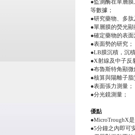
●監測酶在單層
等數據；
●研究藥物、多
●單層膜的熒光顯
●確定藥物的表面
●表面勢的研究；
●LB膜沉積，沉
●X射線及中子反
●布魯斯特角顯微
●核算與陽離子脂
●表面張力測量；
●分光鏡測量；
優點
●MicroTrou
●5分鐘之內即可