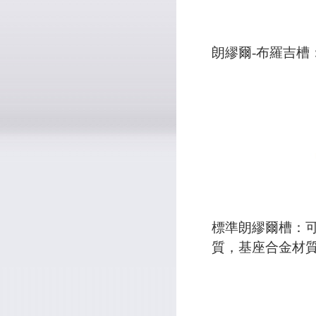
朗繆爾-布羅吉
標準朗繆爾槽：
質，基座合金材