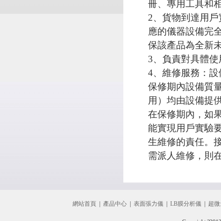
冊、專用工具和
2、貨物到達用
應的儀器設備完
保該產品為全新
3、負責對具體
4、維修服務：
保修期內設備質
用）均由設備提
在保修期內，如果
能實現用戶實驗
生維修的責任。接
需派人維修，則在
網站首頁
|
產品中心
|
表面張力儀
|
LB膜分析儀
|
超微