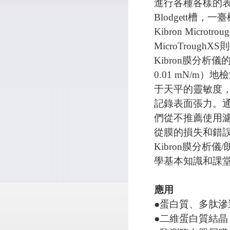
進行各種各樣的表面
Blodgett
Kibron Mic
MicroTroug
Kibron膜分析
0.01 mN/
于天平的靈敏度
記錄表面張力。通
們從不推薦使用
從膜的損失和錯誤
Kibron膜分
學基本知識和課
應用
●蛋白質、多肽
●二維蛋白質結晶