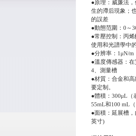
●原理：威廉法，
生的滯后現象；
的誤差
●動態范圍：0～30
●常壓控制：丙
使用和光譜學中
●分辨率：1μN/m
●溫度傳感器：在
4、測量槽
●材質：合金和
要定制。
●體積：300μL
55mL和100
●面積：延展槽，內面積為3
英寸)