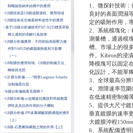
1、微探針技術
制螺旋狀納米結構中的應用
良好的表面潤濕
>LB膜技術及LB膜成膜過程、應用領域
>LB膜技術在生物基材料改性中的應用
定的吸附作用，
>基于LB膜分析儀研究P507-N235體系萃取
2、系統模塊化
稀土過程的溶解行為規律
測量槽，通過模
>LB膜分析儀應用：不同初始表面壓力條
槽。市場上的很
件對VhPLD的磷脂吸附親和力影響
件。Kibron
（一）
降模塊可以固定
>LB制膜的應用領域、LB膜的制備方法、
轉移與光照
化設計，不能單
>LB 膜分析儀——?簡單Langmuir-Schaefer
3、全球最高分辨率0
法制備蛋白質
4、滑障速率范圍0.
>lb膜分析儀能看見膜嗎？
在低速精密制備薄
>LB膜分析儀-α-短螺旋抗菌肽對癌細胞選
5、提供大尺寸
擇性及其抗癌作用的分子機制
垂直鍍膜的速率更寬
>LB膜分析儀-PPI多聚磷酸肌醇磷脂的應用
（上）
大鍍膜沖程150
>LB膜-石墨烯與磷脂之間的作用【上】
6、系統配備透