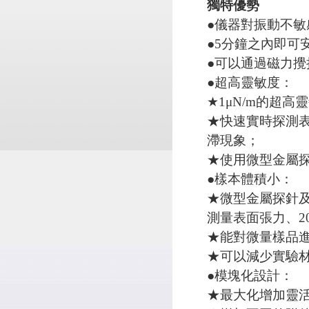
獨特優勢
●儀器對振動不敏
●5分鐘之內即可
●可以通過磁力
●超高靈敏度：
★1μN/m的超
★快速實時探測
滯現象；
★使用微型金屬
●樣本體積小：
★微型金屬探針及
測量表面張力、2
★能對微量樣品
★可以減少實驗
●模塊化設計：
★最大化增加靈