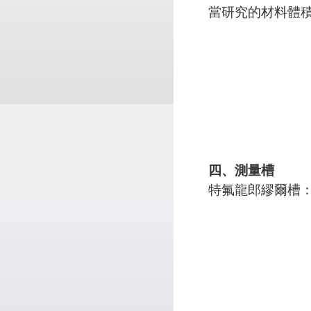
當研究的材料體積
四、測量槽
特氟龍郎繆爾槽