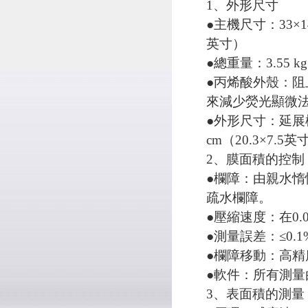
1、外形尺寸
●主機尺寸：33×14×
英寸）
●總重量：3.55 kg（
●丙烯酸外殼：
來減少熒光顯微
●外形尺寸：延展槽，
cm（20.3×7.5英
2、膜面積的控制
●欄障：由親水
疏水欄障。
●壓縮速度：在0.0
●測量誤差：≤0.1
●欄障移動：高
●軟件：所有測
3、表面積的測量