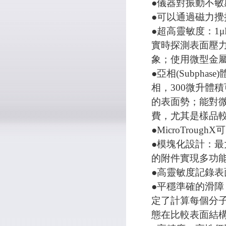
●儀器對振動不敏
●可以通過磁力
●超高靈敏度：1
實時探測表面壓
象；使用微型金
●亞相(Subph
相，300微升體
的表面勢；能對
費，尤其是樣品
●MicroTrou
●模塊化設計：
的附件實現多功
●高靈敏度記錄表
●平穩準確的滑
定了計算每個分
態在比較表面結