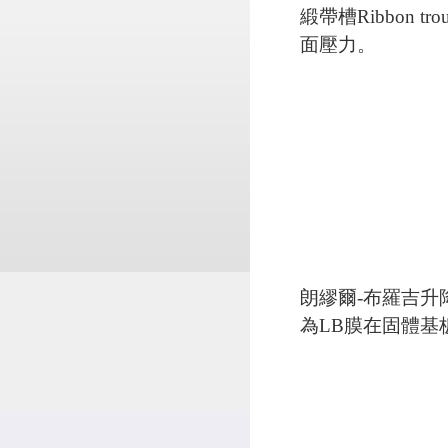
緞帶槽Ribbon
面壓力。
朗繆爾-布羅吉
為LB膜在固體基