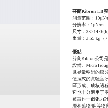
芬蘭Kibron L
測量范圍：10μN/
分辨率：1μN/m
尺寸：33×14×6(h
重量：3.55 kg（7.8
優點
芬蘭Kibron
設備。MicroTr
世界最暢銷的膜
便攜式的實驗室研
區形成、成核過
它也十分適用于兩
被當作一個張力
層和藥物/肽等